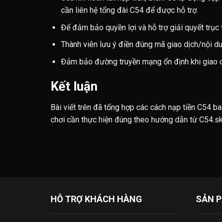
cần liên hệ tổng đài C54 để được hỗ trợ.
Để đảm bảo quyền lợi và hỗ trợ giải quyết trục 
Thành viên lưu ý điền đúng mã giao dịch/nội du
Đảm bảo đường truyền mạng ổn định khi giao dị
Kết luận
Bài viết trên đã tổng hợp các cách nạp tiền C54 
chơi cần thực hiện đúng theo hướng dẫn từ
C54.sk
HỖ TRỢ KHÁCH HÀNG
SẢN P