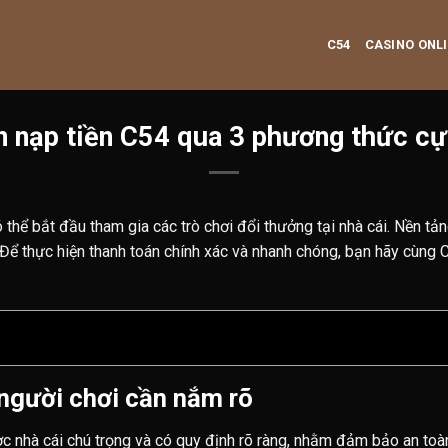
C54
CASINO ONL
 nạp tiền C54 qua 3 phương thức cự
ó thể bắt đầu tham gia các trò chơi đổi thưởng tại nhà cái. Nền t
ể thực hiện thanh toán chính xác và nhanh chóng, bạn hãy cùng C
 người chơi cần nắm rõ
ợc nhà cái chú trọng và có quy định rõ ràng, nhằm đảm bảo an toàn