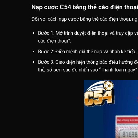
Nạp cược C54 bằng thẻ cào điện thoạ
Đối với cách nạp cược bằng thẻ cào điện thoại, ng
Bước 1: Mở trình duyệt điện thoại và truy cập v
cào điện thoại”.
Bước 2: Điền mệnh giá thẻ nạp và nhấn kế tiếp. L
Bước 3: Giao diện hiện thông báo điều hướng đế
thẻ, số seri sau đó nhấn vào “Thanh toán ngay” 