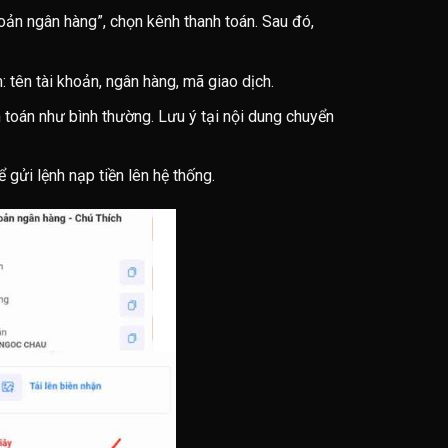
oản ngân hàng”, chọn kênh thanh toán. Sau đó,
: tên tài khoản, ngân hàng, mã giao dịch.
 toán như bình thường. Lưu ý tại nội dung chuyển
 gửi lệnh nạp tiền lên hệ thống.