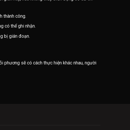
ch thành công.
g có thể ghi nhận.
g bị gián đoạn.
ỗi phương sẽ có cách thực hiện khác nhau, người