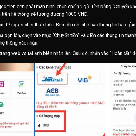
góc trên bên phải màn hình, chọn chế độ gửi tiền bằng “Chuyển kh
iểm trên hệ thống sẽ tương đương 1000 VNĐ.
ản để người chơi thực hiện. Bạn cần ghi nhớ các thông tin bao gồm
a bạn lên, chọn vào mục “Chuyển tiền” và điền các thông tin thanh
hệ thống xác nhận.
trang web và tải ảnh biên nhân lên. Sau đó, nhấn vào “Hoàn tất” để