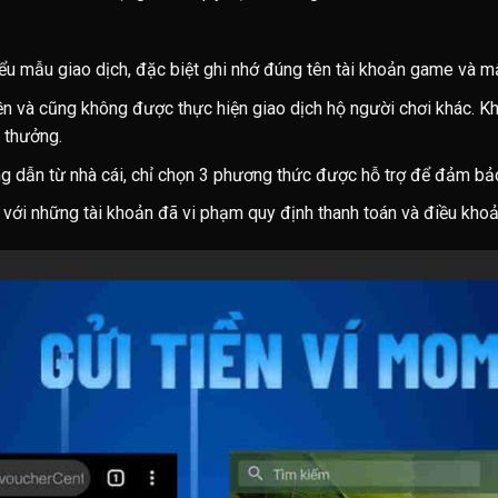
ểu mẫu giao dịch, đặc biệt ghi nhớ đúng tên tài khoản game và m
và cũng không được thực hiện giao dịch hộ người chơi khác. Khi 
n thưởng.
g dẫn từ nhà cái, chỉ chọn 3 phương thức được hỗ trợ để đảm bả
i với những tài khoản đã vi phạm quy định thanh toán và điều khoả