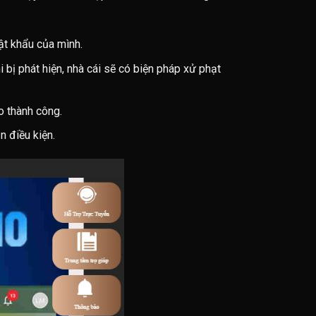
ật khẩu của mình.
bị phát hiện, nhà cái sẽ có biện pháp xử phạt
o thành công.
n điều kiện.