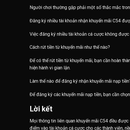
Người chơi thường gặp phải một số thắc mắc trong 
Đăng ký nhiều tài khoản nhận khuyến mãi C54 đư
Việc đăng ký nhiều tài khoản cá cược không được
Cách rút tiền từ khuyến mãi như thế nào?
Để có thể rút tiền từ khuyến mãi, bạn cần hoàn th
hiện hành vi gian lận.
Làm thế nào để đăng ký nhận khuyến mãi nạp tiền
Để đăng ký các khuyến mãi nạp tiền, bạn cần chọn 
Lời kết
Mọi thông tin liên quan khuyến mãi C54 đều được
điểm vào tài khoản cá cược cho các thành viên, n