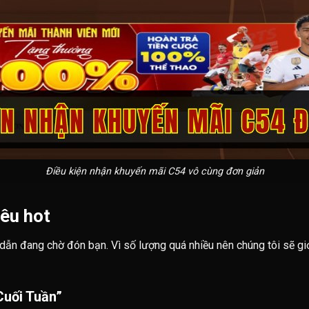
Điều kiện nhận khuyến mãi C54 vô cùng đơn giản
êu hot
dẫn đang chờ đón bạn. Vì số lượng quá nhiều nên chúng tôi sẽ giớ
uối Tuần”