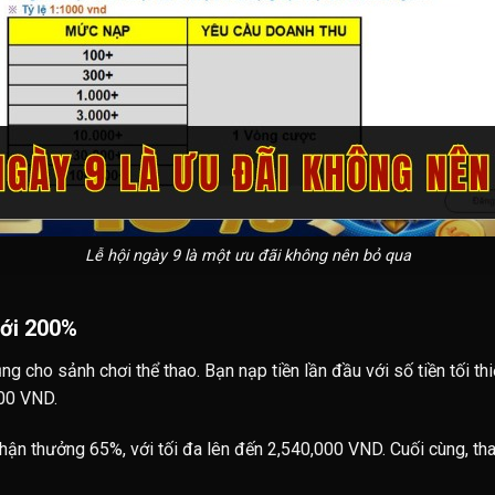
Lễ hội ngày 9 là một ưu đãi không nên bỏ qua
tới 200%
 cho sảnh chơi thể thao. Bạn nạp tiền lần đầu với số tiền tối 
000 VND.
ể nhận thưởng 65%, với tối đa lên đến 2,540,000 VND. Cuối cùng, t