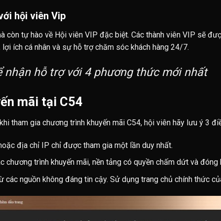
ới hội viên Vip
 mà còn tự hào về Hội viên VIP đặc biệt. Các thành viên VIP sẽ đ
, lợi ích cá nhân và sự hỗ trợ chăm sóc khách hàng 24/7.
ể nhận hỗ trợ với 4 phương thức mới nhất
yến mãi tại C54
hi tham gia chương trình khuyến mãi C54, hội viên hãy lưu ý 3 đi
 hoặc địa chỉ IP chỉ được tham gia một lần duy nhất.
c chương trình khuyến mãi, nền tảng có quyền chấm dứt và đóng 
từ các nguồn không đáng tin cậy. Sử dụng trang chủ chính thức c